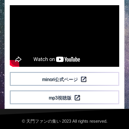
open_in_new
minori公式ページ
open_in_new
mp3視聴版
© 天門ファンの集い 2023 All rights reserved.