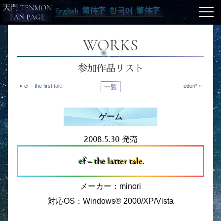
English
簡体字
한국어
繁体字
WORKS
参加作品リスト
« ef – the first tale.
一覧
eden* »
ゲーム
2008.5.30 発売
ef – the latter tale.
メーカー：minori
対応OS：Windows® 2000/XP/Vista