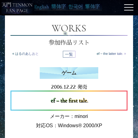
English
簡体字
한국어
繁体字
WORKS
参加作品リスト
« はるのあしおと
一覧
ef – the latter tale. »
ゲーム
2006.12.22 発売
ef – the first tale.
メーカー：minori
対応OS：Windows® 2000/XP