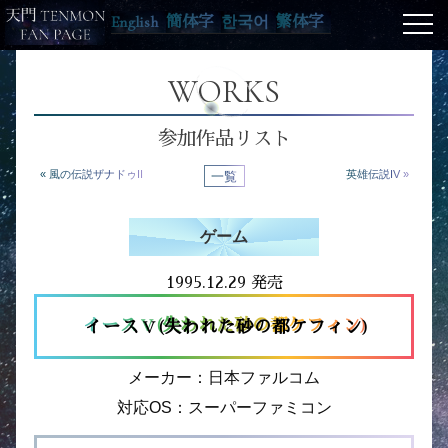
English
簡体字
한국어
繁体字
WORKS
参加作品リスト
« 風の伝説ザナドゥII
一覧
英雄伝説IV »
ゲーム
1995.12.29 発売
イース V (失われた砂の都ケフィン)
メーカー：日本ファルコム
対応OS：スーパーファミコン