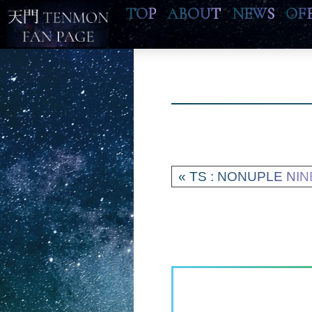
TOP
ABOUT
NEWS
OF
« TS : NONUPLE NIN