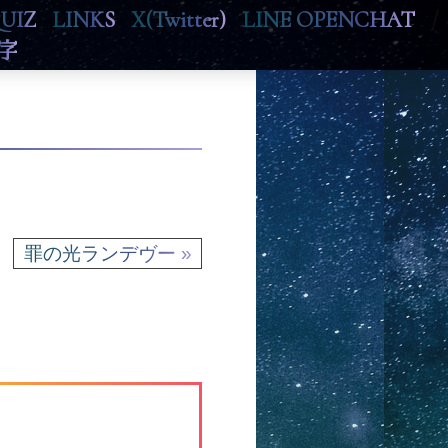
UIZ
LINKS
X(Twitter)
LINE OPENCHAT
/
字
罪の光ランデヴー »