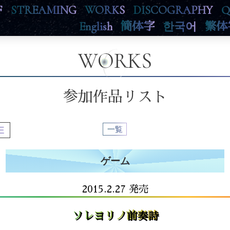
F
STREAMING
WORKS
DISCOGRAPHY
Q
English
簡体字
한국어
繁体
WORKS
参加作品リスト
E
一覧
ゲーム
2015.2.27 発売
ソレヨリノ前奏詩