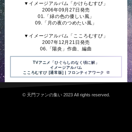
▼イメージアルバム「かけらむすび」
2006年09月27日発売
01.「緑の色の優しい風」
09.「月の夜のつめたい風」
▼イメージアルバム「こころむすび」
2007年12月21日発売
06.「陽炎」作曲、編曲
TVアニメ「ひぐらしのなく頃に解」
イメージアルバム
こころむすび [通常版] | フロンティアワーク
open_in_new
© 天門ファンの集い 2023 All rights reserved.