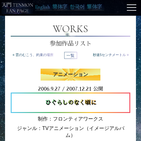
English
簡体字
한국어
繁体字
WORKS
参加作品リスト
« 雲のむこう、約束の場所
一覧
秒速5センチメートル »
アニメーション
2006.9.27 / 2007.12.21 公開
ひぐらしのなく頃に
制作：フロンティアワークス
ジャンル：TVアニメーション（イメージアルバ
ム）