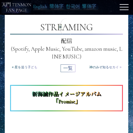
English
簡体字
한국어
繁体字
STREAMING
配信
(Spotify, Apple Music, YouTube, amazon music, L
INE MUSIC)
« 星を追う子ども
神のみぞ知るセカイ »
一覧
新海誠作品イメージアルバム
「Promise」