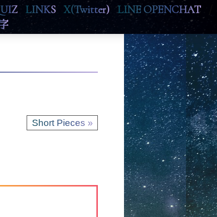
UIZ
LINKS
X(Twitter)
LINE OPENCHAT
/
字
Short Pieces »