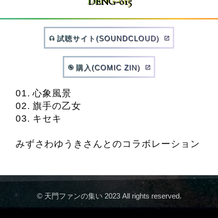
DENG-015
試聴サイト(SOUNDCLOUD)
headphones
open_in_new
購入(COMIC ZIN)
album
open_in_new
01. 心象風景
02. 旗手の乙女
03. キセキ
みずさわゆうきさんとのコラボレーション
© 天門ファンの集い 2023 All rights reserved.