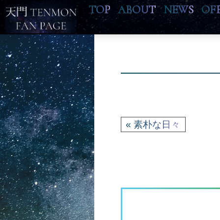
TOP
ABOUT
NEWS
OF
« 素朴な日々