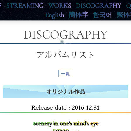
F
STREAMING
WORKS
DISCOGRAPHY
Q
English
簡体字
한국어
繁体
DISCOGRAPHY
アルバムリスト
一覧
オリジナル作品
Release date : 2016.12.31
scenery in one's mind's eye